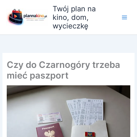
Przejdź
Twój plan na
do
kino, dom,
treści
wycieczkę
Czy do Czarnogóry trzeba
mieć paszport