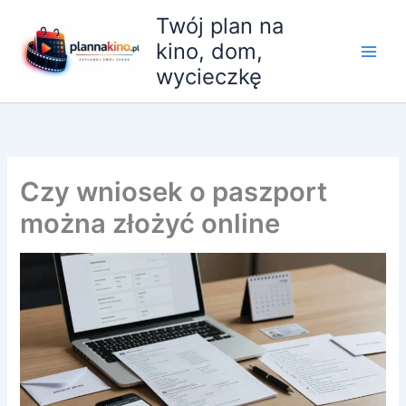
Przejdź
Twój plan na
do
kino, dom,
treści
wycieczkę
Czy wniosek o paszport
można złożyć online