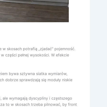
re w skosach potrafią „zjadać” pojemność.
 w części pełnej wysokości. W efekcie
niem bywa sztywna siatka wymiarów,
ach dobrze sprawdzają się moduły niskie
i, ale wymagają dyscypliny i częstszego
za to w skosach trzeba pilnować, by front