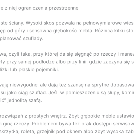
e z niej ograniczenia przestrzenne
oste ściany. Wysoki skos pozwala na pełnowymiarowe wiesz
ostęp od góry i sensowna głębokość mebla. Różnica kilku st
aplanować szuflady.
, czyli taka, przy której da się sięgnąć po rzeczy i man
przy samej podłodze albo przy linii, gdzie zaczyna się spa
zki lub płaskie pojemniki.
ywają niewygodne, ale dają też szansę na sprytne dopasow
u jako ciąg szuflad. Jeśli w pomieszczeniu są słupy, komi
ć” jednolitą szafą.
rozwiązań z prostych wnętrz. Zbyt głębokie meble ustawione
ch giną rzeczy. Problemem bywa też brak dostępu serwisowe
 skrzydła, roleta, grzejnik pod oknem albo zbyt wysoka za