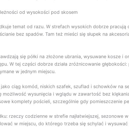
ależności od wysokości pod skosem
uje temat od razu. W strefach wysokich dobrze pracują drą
cianie bez spadów. Tam też mieści się słupek na akcesoria 
prawdzają się półki na złożone ubrania, wysuwane kosze i o
u. W tej części dobrze działa zróżnicowanie głębokości: pł
rzymane w jednym miejscu.
ać jako ciąg komód, niskich szafek, szuflad i schowków na 
ię możliwość wysunięcia i wglądu w zawartość bez klękania 
asowe komplety pościeli, szczególnie gdy pomieszczenie p
ku: rzeczy codzienne w strefie najłatwiejszej, sezonowe w
lądować w miejscu, do którego trzeba się schylać i wysuw