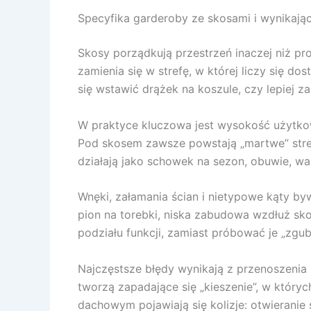
Specyfika garderoby ze skosami i wynikając
Skosy porządkują przestrzeń inaczej niż pr
zamienia się w strefę, w której liczy się d
się wstawić drążek na koszule, czy lepiej z
W praktyce kluczowa jest wysokość użytkowa
Pod skosem zawsze powstają „martwe” strefy 
działają jako schowek na sezon, obuwie, wali
Wnęki, załamania ścian i nietypowe kąty b
pion na torebki, niska zabudowa wzdłuż skos
podziału funkcji, zamiast próbować je „zgubi
Najczęstsze błędy wynikają z przenoszenia 
tworzą zapadające się „kieszenie”, w który
dachowym pojawiają się kolizje: otwieranie