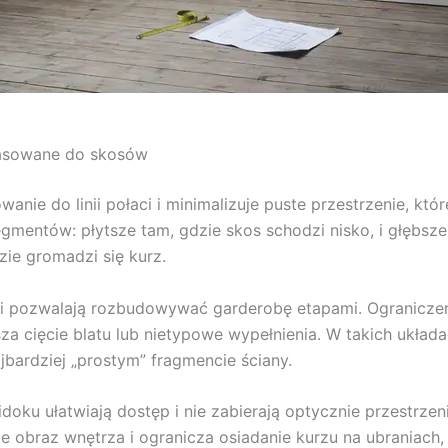
asowane do skosów
ie do linii połaci i minimalizuje puste przestrzenie, któ
gmentów: płytsze tam, gdzie skos schodzi nisko, i głębsze
zie gromadzi się kurz.
i pozwalają rozbudowywać garderobę etapami. Ogranicze
a cięcie blatu lub nietypowe wypełnienia. W takich układ
bardziej „prostym” fragmencie ściany.
oku ułatwiają dostęp i nie zabierają optycznie przestrzen
 obraz wnętrza i ogranicza osiadanie kurzu na ubraniach, 