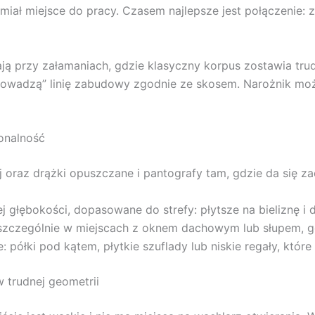
s miał miejsce do pracy. Czasem najlepsze jest połączenie:
przy załamaniach, gdzie klasyczny korpus zostawia trudny,
wadzą” linię zabudowy zgodnie ze skosem. Narożnik może p
onalność
ej oraz drążki opuszczane i pantografy tam, gdzie da się
 głębokości, dopasowane do strefy: płytsze na bieliznę i d
 szczególnie w miejscach z oknem dachowym lub słupem, g
e: półki pod kątem, płytkie szuflady lub niskie regały, któ
 trudnej geometrii