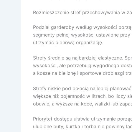
Rozmieszczenie stref przechowywania w z
Podział garderoby według wysokości porządk
segmenty pełnej wysokości ustawione przy ś
utrzymać pionową organizację.
Strefy średnie są najbardziej elastyczne. S
wysokości, ale potrzebują wygodnego dostęp
a kosze na bieliznę i sportowe drobiazgi t
Strefy niskie pod połacią najlepiej planow
większe niż pojemność w litrach, bo liczy s
obuwie, a wyższe na koce, walizki lub zap
Priorytet dostępu ułatwia utrzymanie porząd
ulubione buty, kurtka i torba nie powinny 