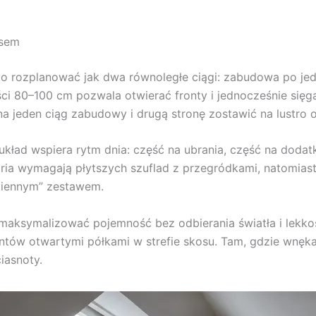
osem
o rozplanować jak dwa równoległe ciągi: zabudowa po jed
ci 80–100 cm pozwala otwierać fronty i jednocześnie sięg
 na jeden ciąg zabudowy i drugą stronę zostawić na lustro o
kład wspiera rytm dnia: część na ubrania, część na dodatki,
oria wymagają płytszych szuflad z przegródkami, natomia
dziennym” zestawem.
ksymalizować pojemność bez odbierania światła i lekko
ontów otwartymi półkami w strefie skosu. Tam, gdzie wnęka
ciasnoty.