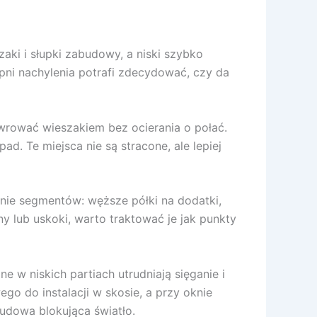
aki i słupki zabudowy, a niski szybko
opni nachylenia potrafi zdecydować, czy da
ewrować wieszakiem bez ocierania o połać.
d. Te miejsca nie są stracone, ale lepiej
anie segmentów: węższe półki na dodatki,
ny lub uskoki, warto traktować je jak punkty
 w niskich partiach utrudniają sięganie i
go do instalacji w skosie, a przy oknie
budowa blokująca światło.