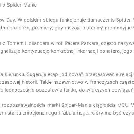
ii o Spider-Manie
New Day. W polskim obiegu funkcjonuje tłumaczenie Spider
 dopiero bliżej premiery, gdy ruszają materiały promocyjne 
ilm z Tomem Hollandem w roli Petera Parkera, często nazy
ygnalizuje kontynuację konkretnej inkarnacji bohatera, jego
a kierunku. Sugeruje etap „od nowa”: przetasowanie relacji
czasowej historii. Takie nazewnictwo w franczyzach częst
ale jednocześnie pozostawia furtkę do większych powiązań
 rozpoznawalnością marki Spider-Man a ciągłością MCU. 
tem startu emocjonalnego i fabularnego, który ma być czy