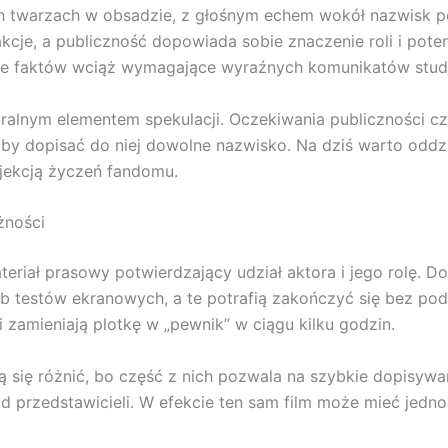
h twarzach w obsadzie, z głośnym echem wokół nazwisk pok
akcje, a publiczność dopowiada sobie znaczenie roli i poten
omie faktów wciąż wymagające wyraźnych komunikatów stud
lnym elementem spekulacji. Oczekiwania publiczności czę
by dopisać do niej dowolne nazwisko. Na dziś warto oddzie
ojekcją życzeń fandomu.
żności
teriał prasowy potwierdzający udział aktora i jego rolę. D
ub testów ekranowych, a te potrafią zakończyć się bez p
i zamieniają plotkę w „pewnik” w ciągu kilku godzin.
ą się różnić, bo część z nich pozwala na szybkie dopisywa
d przedstawicieli. W efekcie ten sam film może mieć jedno