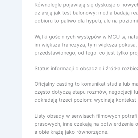
Równolegle pojawiają się dyskusje o nowyc
działają jak test balonowy: media badają re
odbioru to paliwo dla hype’u, ale na pozi
Wątki gościnnych występów w MCU są natura
im większa franczyza, tym większa pokusa, 
przedstawionego, od tego, co jest tylko pr
Status informacji o obsadzie i źródła rozbie
Oficjalny casting to komunikat studia lub ma
często dotyczą etapu rozmów, negocjacji l
dokładają trzeci poziom: wycinają kontekst 
Listy obsady w serwisach filmowych potrafi
prasowych, inne czekają na potwierdzenia o
a obie krążą jako równorzędne.