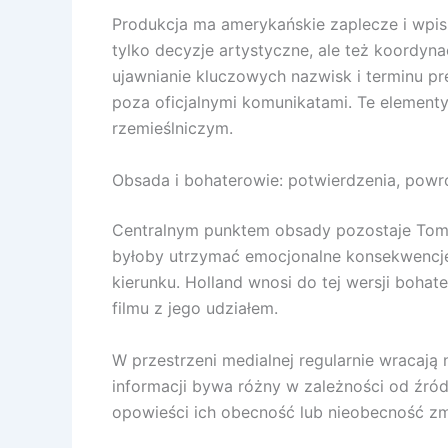
Produkcja ma amerykańskie zaplecze i wpisu
tylko decyzje artystyczne, ale też koordyn
ujawnianie kluczowych nazwisk i terminu p
poza oficjalnymi komunikatami. Te element
rzemieślniczym.
Obsada i bohaterowie: potwierdzenia, powr
Centralnym punktem obsady pozostaje Tom Ho
byłoby utrzymać emocjonalne konsekwencje
kierunku. Holland wnosi do tej wersji boha
filmu z jego udziałem.
W przestrzeni medialnej regularnie wracają
informacji bywa różny w zależności od źró
opowieści ich obecność lub nieobecność zmi