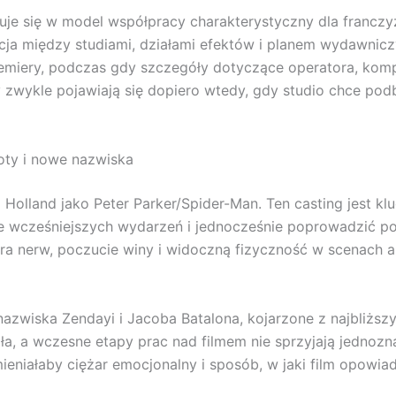
je się w model współpracy charakterystyczny dla franczyz 
acja między studiami, działami efektów i planem wydawnic
remiery, podczas gdy szczegóły dotyczące operatora, komp
y zwykle pojawiają się dopiero wtedy, gdy studio chce po
oty i nowe nazwiska
lland jako Peter Parker/Spider-Man. Ten casting jest klu
 wcześniejszych wydarzeń i jednocześnie poprowadzić po
tera nerw, poczucie winy i widoczną fizyczność w scenach 
 nazwiska Zendayi i Jacoba Batalona, kojarzone z najbliższ
dła, a wczesne etapy prac nad filmem nie sprzyjają jedno
eniałaby ciężar emocjonalny i sposób, w jaki film opowia