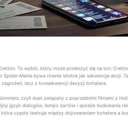
retton. To wybór, który może przełożyć się na ton: Crett
 o Spider-Manie bywa równie istotne jak sekwencje akcji. Taki
zagrożeń, lecz z konsekwencji decyzji bohatera.
Sommers, czyli duet związany z poprzednimi filmami z Hol
y język dialogów, tempo żartów i sposób budowania relac
i, która często lawiruje między dojrzewaniem bohatera a ko