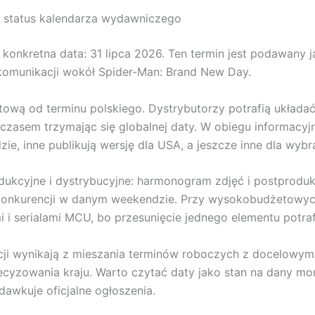
i status kalendarza wydawniczego
onkretna data: 31 lipca 2026. Ten termin jest podawany jak
 komunikacji wokół Spider-Man: Brand New Day.
ową od terminu polskiego. Dystrybutorzy potrafią układać
, a czasem trzymając się globalnej daty. W obiegu informac
ie, inne publikują wersję dla USA, a jeszcze inne dla wyb
ukcyjne i dystrybucyjne: harmonogram zdjęć i postprodu
z konkurencji w danym weekendzie. Przy wysokobudżetowyc
i i serialami MCU, bo przesunięcie jednego elementu potraf
cji wynikają z mieszania terminów roboczych z docelowym
cyzowania kraju. Warto czytać daty jako stan na dany mom
dawkuje oficjalne ogłoszenia.