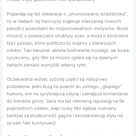
Pojawiają się też deklaracje o „uhonorowaniu dziedzictwa”,
co w realiach tej franczyzy sugeruje mieszankę nowych
parodii z powrotami do rozpoznawalnych motywów. Może
chodzić o powtarzalne struktury scen, a może o konkretne
typy postaci, które publiczność kojarzy z pierwszych
odsłon. Taki kierunek ułatwia budowanie nostalgii, ale bywa
ryzykowny, gdy film za mocno opiera się na dawnych
żartach zamiast wymyślić własny rytm.
Oczekiwania wobec szóstej części są nietypowo
podzielone: jedni liczą na powrót do ostrego, „głupiego”
humoru, inni na sprytniejszą satyrę i celniejsze komentarze
do trendów grozy. Seria ma też nierówną reputację na tle
poprzednich odsłon, więc nowy film będzie oceniany
bardziej za skuteczność gagów i konsekwencję stylu niż
za sam fakt kontynuacji