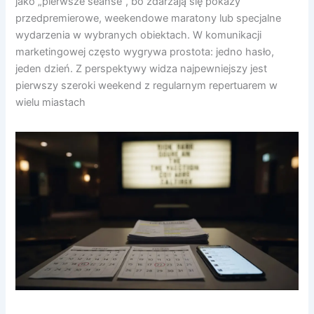
jako „pierwsze seanse”, bo zdarzają się pokazy
przedpremierowe, weekendowe maratony lub specjalne
wydarzenia w wybranych obiektach. W komunikacji
marketingowej często wygrywa prostota: jedno hasło,
jeden dzień. Z perspektywy widza najpewniejszy jest
pierwszy szeroki weekend z regularnym repertuarem w
wielu miastach