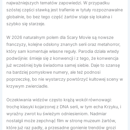
najważniejszych tematów zapowiedzi. W przypadku
szóstej części stawką jest trafienie w tytuły rozpoznawalne
globalnie, bo bez tego część żartów staje się lokalna i
szybko się starzeje.
W 2026 naturalnym polem dla Scary Movie są nowsze
franczyzy, kolejne odsłony znanych serii oraz metahorror,
który sam komentuje własne reguły. Parodia działa wtedy
podwójnie: śmieje się z konwencji i z tego, że konwencja
już wcześniej była świadoma samej siebie. Daje to szansę
na bardziej pomysłowe numery, ale też podnosi
poprzeczkę, bo nie wystarczy powtórzyć kultowej sceny w
krzywym zwierciadle.
Oczekiwania widzów często krążą wokół równowagi:
trochę klasyki kojarzonej z DNA serii, w tym echa Krzyku, i
wyraźny zwrot ku świeżym odniesieniom. Nadmiar
nostalgii może zepchnąć film w stronę muzeum żartów,
które już raz padły, a przesadne gonienie trendów grozi