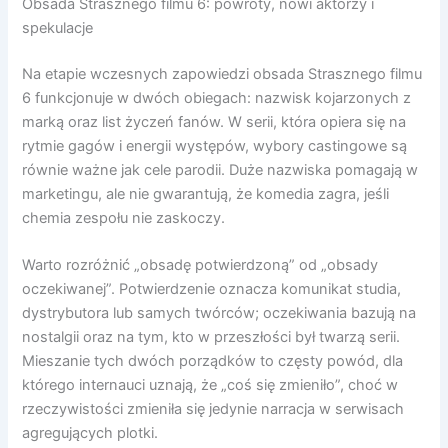
Obsada Strasznego filmu 6: powroty, nowi aktorzy i
spekulacje
Na etapie wczesnych zapowiedzi obsada Strasznego filmu
6 funkcjonuje w dwóch obiegach: nazwisk kojarzonych z
marką oraz list życzeń fanów. W serii, która opiera się na
rytmie gagów i energii występów, wybory castingowe są
równie ważne jak cele parodii. Duże nazwiska pomagają w
marketingu, ale nie gwarantują, że komedia zagra, jeśli
chemia zespołu nie zaskoczy.
Warto rozróżnić „obsadę potwierdzoną” od „obsady
oczekiwanej”. Potwierdzenie oznacza komunikat studia,
dystrybutora lub samych twórców; oczekiwania bazują na
nostalgii oraz na tym, kto w przeszłości był twarzą serii.
Mieszanie tych dwóch porządków to częsty powód, dla
którego internauci uznają, że „coś się zmieniło”, choć w
rzeczywistości zmieniła się jedynie narracja w serwisach
agregujących plotki.