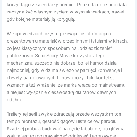
korzystając z kalendarzy premier. Potem ta dopisana data
zaczyna żyć własnym życiem w wyszukiwarkach, nawet
gdy kolejne materiały ją korygują.
W zapowiedziach często przewija się informacja o
prezentowaniu materiałów przed innymi tytułami w kinach,
co jest klasycznym sposobem na „odziedziczenie”
publiczności. Seria Scary Movie korzysta z tego
mechanizmu szczególnie dobrze, bo jej humor działa
najmocniej, gdy widz ma świeżo w pamięci konwencje i
chwyty parodiowanych filmów grozy. Taki kontekst
wzmacnia też wrażenie, że marka wraca do mainstreamu,
a nie jest wyłącznie ciekawostką dla fanów dawnych
odsłon.
Trailery tej serii zwykle zdradzają przede wszystkim ton:
tempo montażu, gęstość gagów i listę celów parodii.
Rzadziej próbują budować napięcie fabularne, bo główną
walutą jest rozpoznawalność odniesień i agresywnie