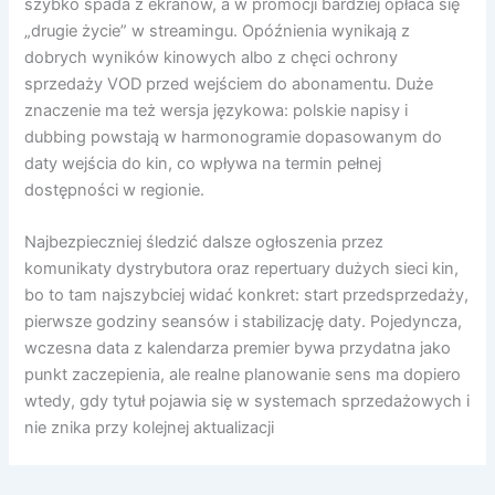
szybko spada z ekranów, a w promocji bardziej opłaca się
„drugie życie” w streamingu. Opóźnienia wynikają z
dobrych wyników kinowych albo z chęci ochrony
sprzedaży VOD przed wejściem do abonamentu. Duże
znaczenie ma też wersja językowa: polskie napisy i
dubbing powstają w harmonogramie dopasowanym do
daty wejścia do kin, co wpływa na termin pełnej
dostępności w regionie.
Najbezpieczniej śledzić dalsze ogłoszenia przez
komunikaty dystrybutora oraz repertuary dużych sieci kin,
bo to tam najszybciej widać konkret: start przedsprzedaży,
pierwsze godziny seansów i stabilizację daty. Pojedyncza,
wczesna data z kalendarza premier bywa przydatna jako
punkt zaczepienia, ale realne planowanie sens ma dopiero
wtedy, gdy tytuł pojawia się w systemach sprzedażowych i
nie znika przy kolejnej aktualizacji