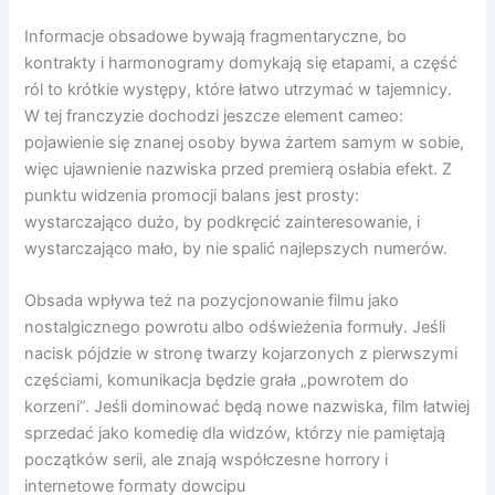
Informacje obsadowe bywają fragmentaryczne, bo
kontrakty i harmonogramy domykają się etapami, a część
ról to krótkie występy, które łatwo utrzymać w tajemnicy.
W tej franczyzie dochodzi jeszcze element cameo:
pojawienie się znanej osoby bywa żartem samym w sobie,
więc ujawnienie nazwiska przed premierą osłabia efekt. Z
punktu widzenia promocji balans jest prosty:
wystarczająco dużo, by podkręcić zainteresowanie, i
wystarczająco mało, by nie spalić najlepszych numerów.
Obsada wpływa też na pozycjonowanie filmu jako
nostalgicznego powrotu albo odświeżenia formuły. Jeśli
nacisk pójdzie w stronę twarzy kojarzonych z pierwszymi
częściami, komunikacja będzie grała „powrotem do
korzeni”. Jeśli dominować będą nowe nazwiska, film łatwiej
sprzedać jako komedię dla widzów, którzy nie pamiętają
początków serii, ale znają współczesne horrory i
internetowe formaty dowcipu