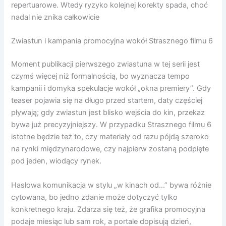
repertuarowe. Wtedy ryzyko kolejnej korekty spada, choć
nadal nie znika całkowicie
Zwiastun i kampania promocyjna wokół Strasznego filmu 6
Moment publikacji pierwszego zwiastuna w tej serii jest
czymś więcej niż formalnością, bo wyznacza tempo
kampanii i domyka spekulacje wokół „okna premiery”. Gdy
teaser pojawia się na długo przed startem, daty częściej
pływają; gdy zwiastun jest blisko wejścia do kin, przekaz
bywa już precyzyjniejszy. W przypadku Strasznego filmu 6
istotne będzie też to, czy materiały od razu pójdą szeroko
na rynki międzynarodowe, czy najpierw zostaną podpięte
pod jeden, wiodący rynek.
Hasłowa komunikacja w stylu „w kinach od…” bywa różnie
cytowana, bo jedno zdanie może dotyczyć tylko
konkretnego kraju. Zdarza się też, że grafika promocyjna
podaje miesiąc lub sam rok, a portale dopisują dzień,