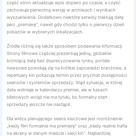
część stron aktualizuje wpis dopiero po czasie, a część
zachowuje pierwotną wersję w archiwach i wynikach
wyszukiwania. Dodatkowo niektóre serwisy traktują datę
jako „premierę”, nawet gdy chodzi tylko o pierwszy dzień
pokazów w wybranych lokalizacjach.
Źródła różnią się także sposobem podawania informacji.
Strony filmowe częściej prezentują jedną, globalnie
brzmiącą datę bez doprecyzowania rynku, portale
newsowe powołują się na krótkie zapowiedzi branżowe, a
repertuary kin pokazują termin przez pryzmat dostępności
seansów i systemów sprzedaży. Stąd sytuacja, w której
data widnieje w kalendarzu premier, ale w kasach
biletowych wciąż nie ma tytułu, bo formalny start
sprzedaży jeszcze nie nastąpił.
Dla widza planującego seans kluczowe jest rozróżnienie:
„kiedy film formalnie ma premierę” oraz „kiedy realnie trafia
na ekrany w danym mieście i sieci kin”. Najbardziej