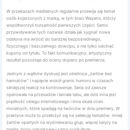
W przekazach medialnych regularnie przewija się temat
osób kojarzonych z marką, w tym braci Wayans, którzy
współtworzyli tożsamość pierwszych części. Samo
przywoływanie tych nazwisk działa jak sygnał: nowa
odsłona ma wrócić do bardziej bezpośredniego,
fizycznego i bezczelnego dowcipu, a nie tylko odcinać
kupony od tytułu. To fakt komunikacyjny; artystyczny
rezultat pozostaje do oceny dopiero po premierze.
Jednym z wątków dyskusji jest obietnica „żartów bez
hamulców” i napięcie wokół granic humoru w czasach
silniejszej reakcji na kontrowersje. Seria od zawsze
operowała na przesadzie i łamała tabu, ale dziś inna jest
prędkość obiegu internetowego i inna skala ocen
moralnych, które spadają na twórców w dniu premiery. W
praktyce może to przełożyć się na selekcję tematów: mniej
żartów opartych na wyśmiewaniu grup, więcej satyry na
media, tropy gatunkowe i samą popkulturę.