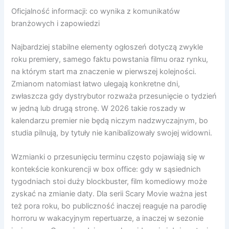
Oficjalność informacji: co wynika z komunikatów
branżowych i zapowiedzi
Najbardziej stabilne elementy ogłoszeń dotyczą zwykle
roku premiery, samego faktu powstania filmu oraz rynku,
na którym start ma znaczenie w pierwszej kolejności.
Zmianom natomiast łatwo ulegają konkretne dni,
zwłaszcza gdy dystrybutor rozważa przesunięcie o tydzień
w jedną lub drugą stronę. W 2026 takie roszady w
kalendarzu premier nie będą niczym nadzwyczajnym, bo
studia pilnują, by tytuły nie kanibalizowały swojej widowni.
Wzmianki o przesunięciu terminu często pojawiają się w
kontekście konkurencji w box office: gdy w sąsiednich
tygodniach stoi duży blockbuster, film komediowy może
zyskać na zmianie daty. Dla serii Scary Movie ważna jest
też pora roku, bo publiczność inaczej reaguje na parodię
horroru w wakacyjnym repertuarze, a inaczej w sezonie