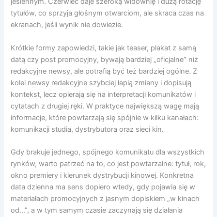
jesiennym. Czerwiec daje szeroką widownię i dużą rotację
tytułów, co sprzyja głośnym otwarciom, ale skraca czas na
ekranach, jeśli wynik nie dowiezie.
Krótkie formy zapowiedzi, takie jak teaser, plakat z samą
datą czy post promocyjny, bywają bardziej „oficjalne” niż
redakcyjne newsy, ale potrafią być też bardziej ogólne. Z
kolei newsy redakcyjne szybciej łapią zmiany i dopisują
kontekst, lecz opierają się na interpretacji komunikatów i
cytatach z drugiej ręki. W praktyce największą wagę mają
informacje, które powtarzają się spójnie w kilku kanałach:
komunikacji studia, dystrybutora oraz sieci kin.
Gdy brakuje jednego, spójnego komunikatu dla wszystkich
rynków, warto patrzeć na to, co jest powtarzalne: tytuł, rok,
okno premiery i kierunek dystrybucji kinowej. Konkretna
data dzienna ma sens dopiero wtedy, gdy pojawia się w
materiałach promocyjnych z jasnym dopiskiem „w kinach
od…”, a w tym samym czasie zaczynają się działania