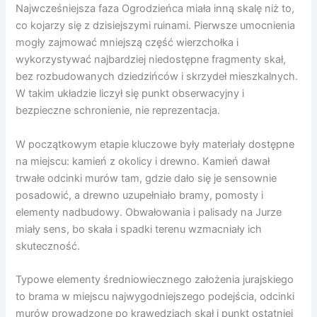
Najwcześniejsza faza Ogrodzieńca miała inną skalę niż to,
co kojarzy się z dzisiejszymi ruinami. Pierwsze umocnienia
mogły zajmować mniejszą część wierzchołka i
wykorzystywać najbardziej niedostępne fragmenty skał,
bez rozbudowanych dziedzińców i skrzydeł mieszkalnych.
W takim układzie liczył się punkt obserwacyjny i
bezpieczne schronienie, nie reprezentacja.
W początkowym etapie kluczowe były materiały dostępne
na miejscu: kamień z okolicy i drewno. Kamień dawał
trwałe odcinki murów tam, gdzie dało się je sensownie
posadowić, a drewno uzupełniało bramy, pomosty i
elementy nadbudowy. Obwałowania i palisady na Jurze
miały sens, bo skała i spadki terenu wzmacniały ich
skuteczność.
Typowe elementy średniowiecznego założenia jurajskiego
to brama w miejscu najwygodniejszego podejścia, odcinki
murów prowadzone po krawędziach skał i punkt ostatniej