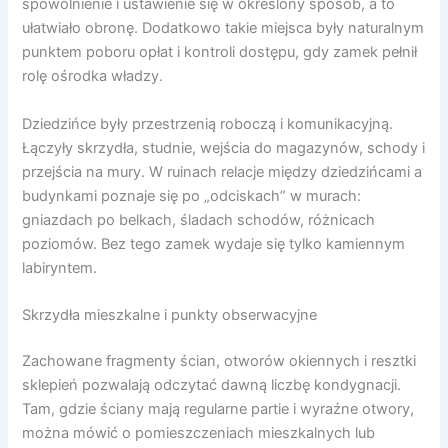
spowolnienie i ustawienie się w określony sposób, a to
ułatwiało obronę. Dodatkowo takie miejsca były naturalnym
punktem poboru opłat i kontroli dostępu, gdy zamek pełnił
rolę ośrodka władzy.
Dziedzińce były przestrzenią roboczą i komunikacyjną.
Łączyły skrzydła, studnie, wejścia do magazynów, schody i
przejścia na mury. W ruinach relacje między dziedzińcami a
budynkami poznaje się po „odciskach” w murach:
gniazdach po belkach, śladach schodów, różnicach
poziomów. Bez tego zamek wydaje się tylko kamiennym
labiryntem.
Skrzydła mieszkalne i punkty obserwacyjne
Zachowane fragmenty ścian, otworów okiennych i resztki
sklepień pozwalają odczytać dawną liczbę kondygnacji.
Tam, gdzie ściany mają regularne partie i wyraźne otwory,
można mówić o pomieszczeniach mieszkalnych lub