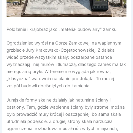
Położenie i krajobraz jako „materiał budowlany” zamku
Ogrodzieniec wyrósł na Górze Zamkowej, na wapiennym
grzbiecie Jury Krakowsko-Częstochowskiej. Z daleka
widać przede wszystkim skały: poszarpane ostańce
wyznaczają linię murów i tłumaczą, dlaczego zamek ma tak
nieregularną bryłę. W terenie nie wygląda jak równa,
„klasyczna” warownia na planie prostokąta. To raczej
zespół budowli dociśniętych do kamienia.
Jurajskie formy skalne działały jak naturalne ściany i
bastiony. Tam, gdzie wapienne ściany były strome, można
było prowadzić mury krócej i oszczędniej, bo sama skała
utrudniała podejście. Z drugiej strony skała narzucała
ograniczenia: rozbudowa musiała iść w tych miejscach,