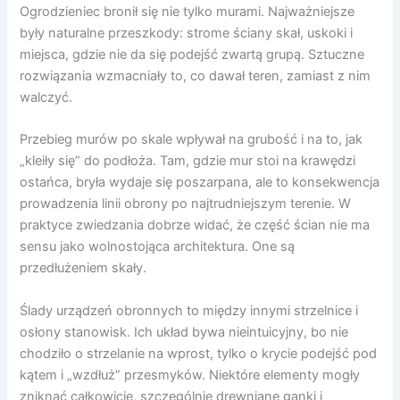
Ogrodzieniec bronił się nie tylko murami. Najważniejsze
były naturalne przeszkody: strome ściany skał, uskoki i
miejsca, gdzie nie da się podejść zwartą grupą. Sztuczne
rozwiązania wzmacniały to, co dawał teren, zamiast z nim
walczyć.
Przebieg murów po skale wpływał na grubość i na to, jak
„kleiły się” do podłoża. Tam, gdzie mur stoi na krawędzi
ostańca, bryła wydaje się poszarpana, ale to konsekwencja
prowadzenia linii obrony po najtrudniejszym terenie. W
praktyce zwiedzania dobrze widać, że część ścian nie ma
sensu jako wolnostojąca architektura. One są
przedłużeniem skały.
Ślady urządzeń obronnych to między innymi strzelnice i
osłony stanowisk. Ich układ bywa nieintuicyjny, bo nie
chodziło o strzelanie na wprost, tylko o krycie podejść pod
kątem i „wzdłuż” przesmyków. Niektóre elementy mogły
zniknąć całkowicie, szczególnie drewniane ganki i