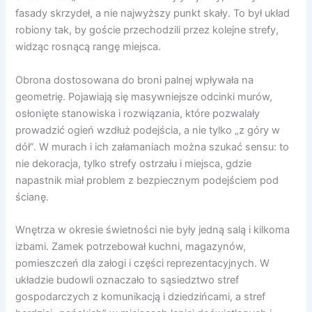
fasady skrzydeł, a nie najwyższy punkt skały. To był układ
robiony tak, by goście przechodzili przez kolejne strefy,
widząc rosnącą rangę miejsca.
Obrona dostosowana do broni palnej wpływała na
geometrię. Pojawiają się masywniejsze odcinki murów,
osłonięte stanowiska i rozwiązania, które pozwalały
prowadzić ogień wzdłuż podejścia, a nie tylko „z góry w
dół”. W murach i ich załamaniach można szukać sensu: to
nie dekoracja, tylko strefy ostrzału i miejsca, gdzie
napastnik miał problem z bezpiecznym podejściem pod
ścianę.
Wnętrza w okresie świetności nie były jedną salą i kilkoma
izbami. Zamek potrzebował kuchni, magazynów,
pomieszczeń dla załogi i części reprezentacyjnych. W
układzie budowli oznaczało to sąsiedztwo stref
gospodarczych z komunikacją i dziedzińcami, a stref