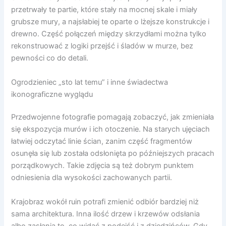
przetrwały te partie, które stały na mocnej skale i miały
grubsze mury, a najsłabiej te oparte o lżejsze konstrukcje i
drewno. Część połączeń między skrzydłami można tylko
rekonstruować z logiki przejść i śladów w murze, bez
pewności co do detali.
Ogrodzieniec „sto lat temu” i inne świadectwa
ikonograficzne wyglądu
Przedwojenne fotografie pomagają zobaczyć, jak zmieniała
się ekspozycja murów i ich otoczenie. Na starych ujęciach
łatwiej odczytać linie ścian, zanim część fragmentów
osunęła się lub została odsłonięta po późniejszych pracach
porządkowych. Takie zdjęcia są też dobrym punktem
odniesienia dla wysokości zachowanych partii.
Krajobraz wokół ruin potrafi zmienić odbiór bardziej niż
sama architektura. Inna ilość drzew i krzewów odsłania
albo zasłania to, co widać z podejść i z dziedzińców. Gdy