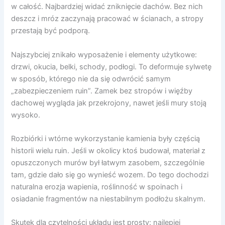
w całość. Najbardziej widać zniknięcie dachów. Bez nich
deszcz i mróz zaczynają pracować w ścianach, a stropy
przestają być podporą.
Najszybciej znikało wyposażenie i elementy użytkowe:
drzwi, okucia, belki, schody, podłogi. To deformuje sylwetę
w sposób, którego nie da się odwrócić samym
„zabezpieczeniem ruin”. Zamek bez stropów i więźby
dachowej wygląda jak przekrojony, nawet jeśli mury stoją
wysoko.
Rozbiórki i wtórne wykorzystanie kamienia były częścią
historii wielu ruin. Jeśli w okolicy ktoś budował, materiał z
opuszczonych murów był łatwym zasobem, szczególnie
tam, gdzie dało się go wynieść wozem. Do tego dochodzi
naturalna erozja wapienia, roślinność w spoinach i
osiadanie fragmentów na niestabilnym podłożu skalnym.
Skutek dla czytelności układu jest prosty: najlepiej